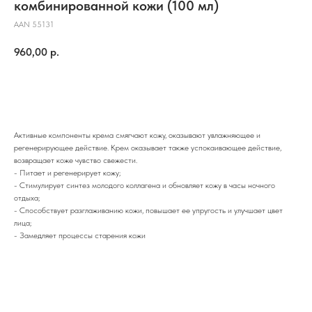
комбинированной кожи (100 мл)
ААN 55131
960,00
р.
ДОБАВИТЬ В КОРЗИНУ
Активные компоненты крема смягчают кожу, оказывают увлажняющее и
регенерирующее действие. Крем оказывает также успокаивающее действие,
возвращает коже чувство свежести.
- Питает и регенерирует кожу;
- Стимулирует синтез молодого коллагена и обновляет кожу в часы ночного
отдыха;
- Способствует разглаживанию кожи, повышает ее упругость и улучшает цвет
лица;
- Замедляет процессы старения кожи