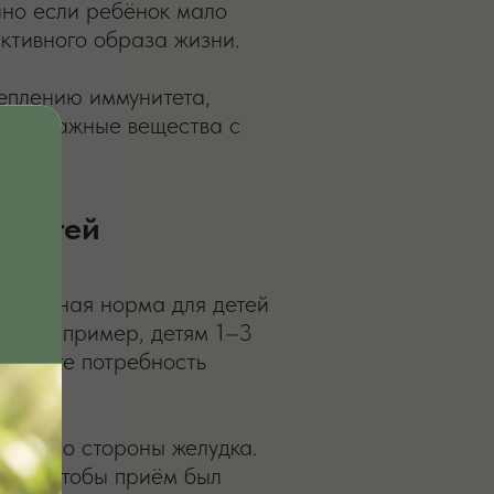
нно если ребёнок мало
активного образа жизни.
еплению иммунитета,
чать важные вещества с
 детей
 Суточная норма для детей
ень. Например, детям 1–3
возрасте потребность
форт со стороны желудка.
нка, чтобы приём был