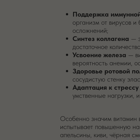
Поддержка иммунной
организм от вирусов и
осложнений;
Синтез коллагена
— э
достаточное количеств
Усвоение железа
— ви
вероятность анемии, о
Здоровье ротовой по
сосудистую стенку элас
Адаптация к стрессу
умственные нагрузки, 
Особенно значим витамин в
испытывает повышенную наг
апельсины, киви, чёрная см