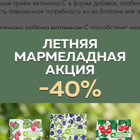
ный приём витамина C в форме добавок, особе
сть повышенная потребность из-за болезни или 
ганизма ребёнка витамином C способствует укр
ивного роста, а также формирует привычку полу
вья на долгие годы.
льная дозировка витамина C для
сит от возраста и индивидуальной потребности.
я: в среднем она составляет от 30 до 90 мг в д
мг, в 4–8 лет — примерно 45 мг, а в школьном 
Точную дозировку лучше уточнять у педиатра.
орму не стоит: избыток может вызывать диском
ывать возраст, питание и общее состояние ребё