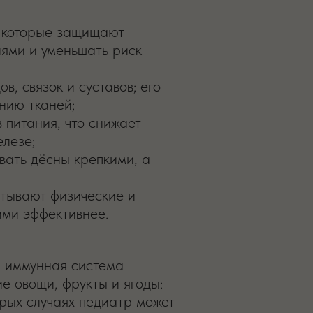
, которые защищают
нями и уменьшать риск
в, связок и суставов; его
нию тканей;
 питания, что снижает
елезе;
ать дёсны крепкими, а
ытывают физические и
ими эффективнее.
а иммунная система
е овощи, фрукты и ягоды:
орых случаях педиатр может