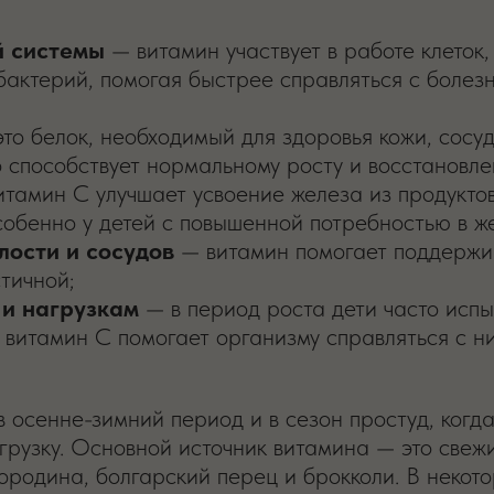
 системы
— витамин участвует в работе клеток
 бактерий, помогая быстрее справляться с болез
то белок, необходимый для здоровья кожи, сосудо
о способствует нормальному росту и восстановле
тамин C улучшает усвоение железа из продуктов
собенно у детей с повышенной потребностью в ж
лости и сосудов
— витамин помогает поддержив
тичной;
 и нагрузкам
— в период роста дети часто исп
и витамин C помогает организму справляться с н
 осенне-зимний период и в сезон простуд, когд
рузку. Основной источник витамина — это свежи
ородина, болгарский перец и брокколи. В некот