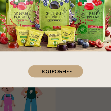
.
скольки лет можно давать витам
опрос: можно ли детям витамин C и с какого во
В большинстве случаев при полноценном питании
го вещества из пищи уже с раннего возраста. Ф
точником, когда начинается прикорм.
ПОДРОБНЕЕ