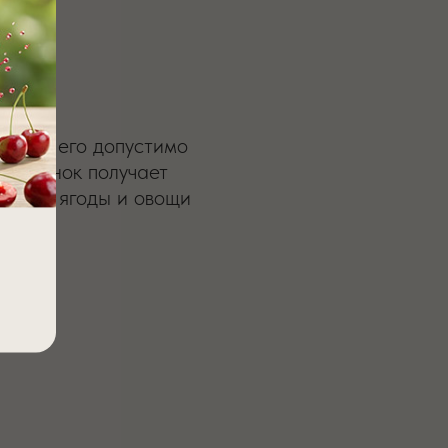
ин C
зраста его допустимо
 ребенок получает
рукты, ягоды и овощи