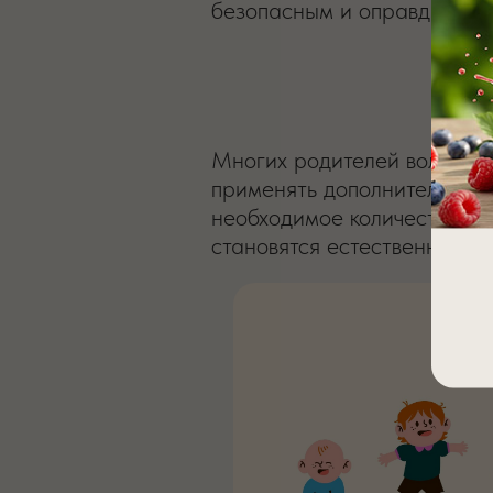
безопасным и оправданным
Со 
Многих родителей волнует в
применять дополнительно. 
необходимое количество это
становятся естественным ис