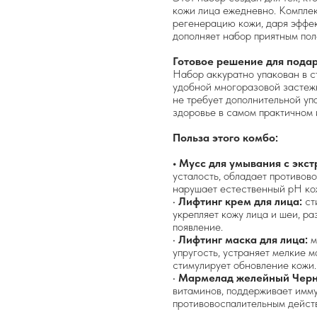
кожи лица ежедневно. Комплек
регенерацию кожи, даря эффек
дополняет набор приятным пол
Готовое решение для подар
Набор аккуратно упакован в 
удобной многоразовой застежк
не требует дополнительной упа
здоровье в самом практичном
Польза этого комбо:
• Мусс для умывания с экс
усталость, обладает противов
нарушает естественный рН ко
•
Лифтинг крем для лица:
ст
укрепляет кожу лица и шеи, р
появление.
•
Лифтинг маска для лица:
м
упругость, устраняет мелкие 
стимулирует обновление кожи.
•
Мармелад желейный Черн
витаминов, поддерживает имму
противовоспалительным дейст