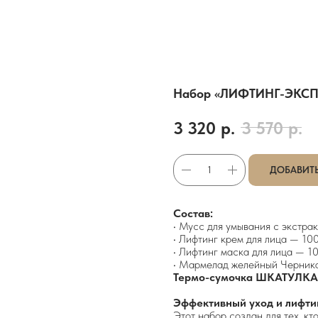
Набор «ЛИФТИНГ-ЭКСП
3 320
р.
3 570
р.
ДОБАВИТЬ
Состав:
• Мусс для умывания с экстра
• Лифтинг крем для лица — 10
• Лифтинг маска для лица — 1
• Мармелад желейный Черник
Термо-сумочка ШКАТУЛКА
Эффективный уход и лифти
Этот набор создан для тех, кт