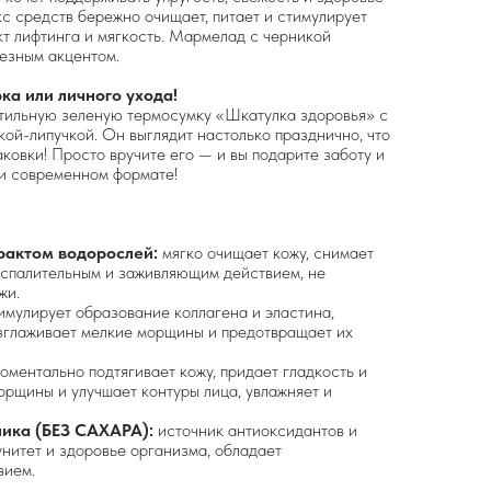
с средств бережно очищает, питает и стимулирует
т лифтинга и мягкость. Мармелад с черникой
езным акцентом.
ка или личного ухода!
стильную зеленую термосумку «Шкатулка здоровья» с
ой-липучкой. Он выглядит настолько празднично, что
ковки! Просто вручите его — и вы подарите заботу и
 и современном формате!
трактом водорослей:
мягко очищает кожу, снимает
оспалительным и заживляющим действием, не
жи.
имулирует образование коллагена и эластина,
азглаживает мелкие морщины и предотвращает их
оментально подтягивает кожу, придает гладкость и
морщины и улучшает контуры лица, увлажняет и
ика (БЕЗ САХАРА):
источник антиоксидантов и
нитет и здоровье организма, обладает
вием.