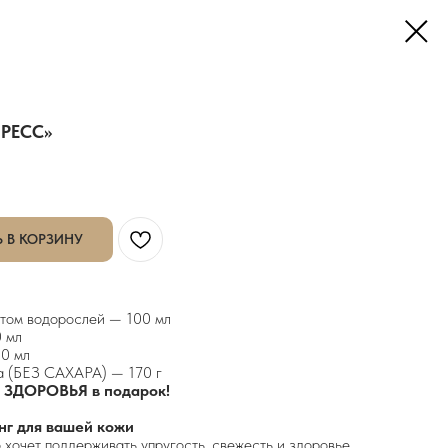
РЕСС»
 В КОРЗИНУ
ктом водорослей — 100 мл
0 мл
00 мл
а (БЕЗ САХАРА) — 170 г
 ЗДОРОВЬЯ в подарок!
нг для вашей кожи
о хочет поддерживать упругость, свежесть и здоровье