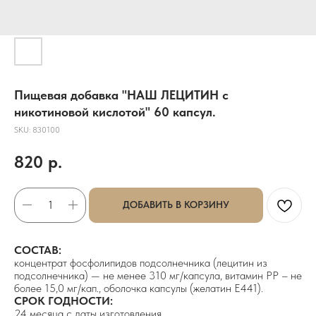
Пищевая добавка "НАШ ЛЕЦИТИН с
никотиновой кислотой" 60 капсул.
SKU:
830100
820
р.
ДОБАВИТЬ В КОРЗИНУ
СОСТАВ:
концентрат фосфолипидов подсолнечника (лецитин из
подсолнечника) — не менее 310 мг/капсула, витамин РР – не
более 15,0 мг/кап., оболочка капсулы (желатин Е441).
СРОК ГОДНОСТИ:
24 месяца с даты изготовления.