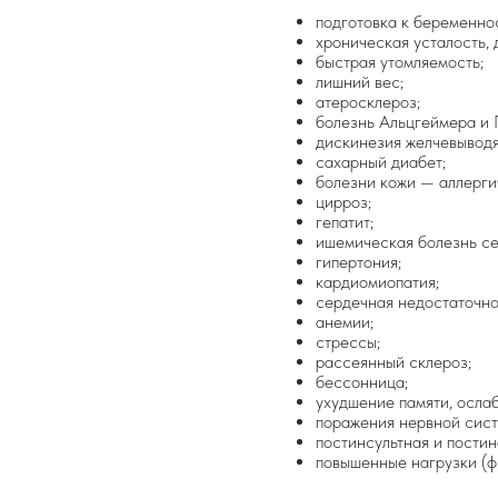
подготовка к беременно
хроническая усталость, 
быстрая утомляемость;
лишний вес;
атеросклероз;
болезнь Альцгеймера и 
дискинезия желчевыводя
сахарный диабет;
болезни кожи — аллергич
цирроз;
гепатит;
ишемическая болезнь се
гипертония;
кардиомиопатия;
сердечная недостаточно
анемии;
стрессы;
рассеянный склероз;
бессонница;
ухудшение памяти, осла
поражения нервной сист
постинсультная и пости
повышенные нагрузки (ф