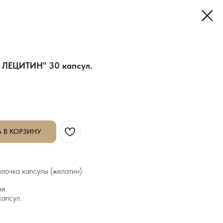
 ЛЕЦИТИН" 30 капсул.
 В КОРЗИНУ
олочка капсулы (желатин)
я.
капсул.