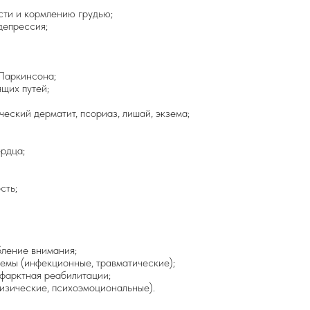
сти и кормлению грудью;
депрессия;
Паркинсона;
щих путей;
еский дерматит, псориаз, лишай, экзема;
рдца;
сть;
бление внимания;
емы (инфекционные, травматические);
нфарктная реабилитации;
изические, психоэмоциональные).