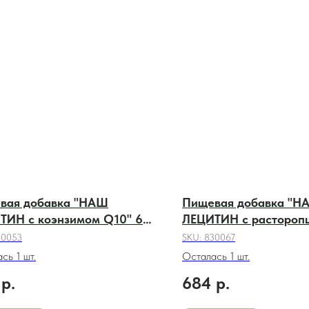
вая добавка "НАШ
Пищевая добавка "Н
ТИН с коэнзимом Q10" 60
ЛЕЦИТИН с растороп
л.
капсул.
30053
SKU:
830067
сь 1 шт.
Осталась 1 шт.
р.
684
р.