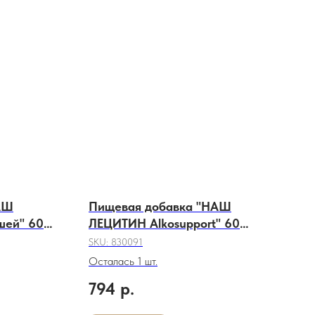
АШ
Пищевая добавка "НАШ
шей" 60
ЛЕЦИТИН Аlkosupport" 60
капсул.
SKU:
830091
Осталась 1 шт.
794
р.