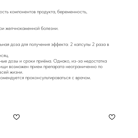
сть компонентов продукта, беременность,
ри желчнокаменной болезни.
ная доза для получения эффекта: 2 капсулы 2 раза в
есяц.
ые дозы и сроки приёма. Однако, из-за недостатка
пищи возможен прием препарата неограниченно по
всей жизни.
мендуется проконсультироваться с врачом.