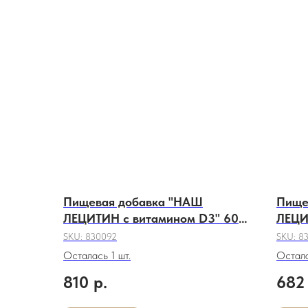
Пищевая добавка "НАШ
Пище
ЛЕЦИТИН с витамином D3" 60
ЛЕЦИ
капсул.
капсу
SKU:
830092
SKU:
8
Осталась 1 шт.
Остала
810
р.
682