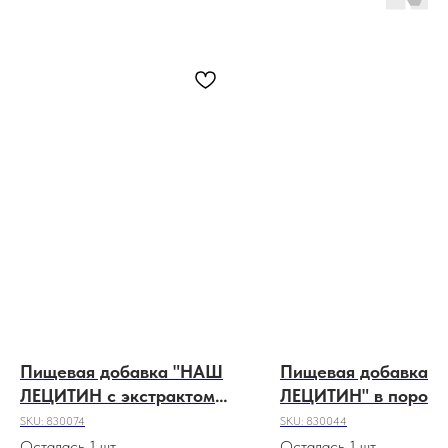
Пищевая добавка "НАШ
Пищевая добавка 
ЛЕЦИТИН с экстрактом
ЛЕЦИТИН" в порош
эхинацеи" 60 капсул.
120г.
SKU:
830074
SKU:
830044
Осталась 1 шт.
Осталась 1 шт.