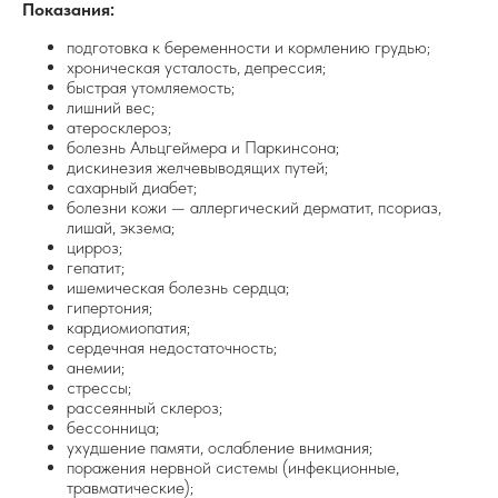
Показания:
подготовка к беременности и кормлению грудью;
хроническая усталость, депрессия;
быстрая утомляемость;
лишний вес;
атеросклероз;
болезнь Альцгеймера и Паркинсона;
дискинезия желчевыводящих путей;
сахарный диабет;
болезни кожи — аллергический дерматит, псориаз,
лишай, экзема;
цирроз;
гепатит;
ишемическая болезнь сердца;
гипертония;
кардиомиопатия;
сердечная недостаточность;
анемии;
стрессы;
рассеянный склероз;
бессонница;
ухудшение памяти, ослабление внимания;
поражения нервной системы (инфекционные,
травматические);