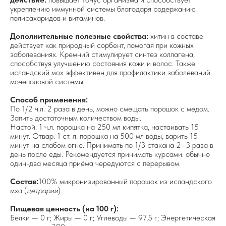
укреплению иммунной системы благодаря содержанию
полисахаридов и витаминов.
Дополнительные полезные свойства:
хитин в составе
действует как природный сорбент, помогая при кожных
заболеваниях. Кремний стимулирует синтез коллагена,
способствуя улучшению состояния кожи и волос. Также
исландский мох эффективен для профилактики заболеваний
мочеполовой системы.
Способ применения:
По 1/2 ч.л. 2 раза в день, можно смещать порошок с медом.
Запить достаточным количеством воды.
Настой: 1 ч.л. порошка на 250 мл кипятка, настаивать 15
минут. Отвар: 1 ст. л. порошка на 500 мл воды, варить 15
минут на слабом огне. Принимать по 1/3 стакана 2–3 раза в
день после еды. Рекомендуется принимать курсами: обычно
один-два месяца приёма чередуются с перерывом.
Состав:
100% микронизированный порошок из исландского
мха (
цетрарии
).
Пищевая ценность (на 100 г):
Белки — 0 г; Жиры — 0 г; Углеводы — 97,5 г; Энергетическая