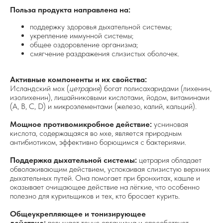
Польза продукта направлена на:
поддержку здоровья дыхательной системы;
укрепление иммунной системы;
общее оздоровление организма;
смягчение раздражения слизистых оболочек.
Активные компоненты и их свойства:
Исландский мох (
цетрария
) богат полисахаридами (лихенин,
изолихенин), лишайниковыми кислотами, йодом, витаминами
(A, B, C, D) и микроэлементами (железо, калий, кальций).
Мощное противомикробное действие:
усниновая
кислота, содержащаяся во мхе, является природным
антибиотиком, эффективно борющимся с бактериями.
Поддержка дыхательной системы:
цетрария обладает
обволакивающим действием, успокаивая слизистую верхних
дыхательных путей. Она помогает при бронхитах, кашле и
оказывает очищающее действие на лёгкие, что особенно
полезно для курильщиков и тех, кто бросает курить.
Общеукрепляющее и тонизирующее
действие:
повышает тонус организма и способствует