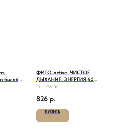
т,
ФИТО-active. ЧИСТОЕ
о билоба),
ДЫХАНИЕ. ЭНЕРГИЯ,60
кап.*0,5 гр.
SKU:
КМ0001
826
р.
КУПИТЬ