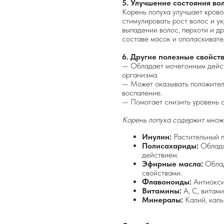
5. Улучшение состояния вол
Корень лопуха улучшает крово
стимулировать рост волос и ук
выпадении волос, перхоти и д
составе масок и ополаскивате
6. Другие полезные свойств
— Обладает мочегонным дейст
организма.
— Может оказывать положител
воспаление.
— Помогает снизить уровень с
Корень лопуха содержит множе
Инулин:
Растительный п
Полисахариды:
Облада
действием.
Эфирные масла:
Облад
свойствами.
Флавоноиды:
Антиокси
Витамины:
А, С, витами
Минералы:
Калий, каль