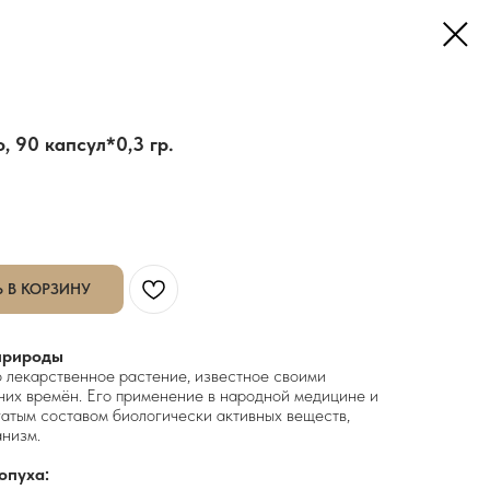
 90 капсул*0,3 гр.
 В КОРЗИНУ
 природы
 лекарственное растение, известное своими
них времён. Его применение в народной медицине и
атым составом биологически активных веществ,
анизм.
опуха: