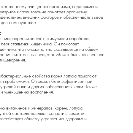
естественному очищению организма, поддерживая
егулярное использование помогает организму
здействием внешних факторов и обеспечивать вывод
бщее самочувствие.
:
ю пищеварения за счёт стимуляции выработки
 перистальтики кишечника. Он помогает
шечника, что положительно сказывается на общем
оения питательных веществ. Может быть полезен при
пищеварения.
ибактериальные свойства корня лопуха помогают
ми проблемами. Он может быть эффективен при
 угревой сыпи и других заболеваниях кожи. Также
 и уменьшению воспаления.
ию витаминов и минералов, корень лопуха
унной системы, повышая сопротивляемость
способствует общему укреплению здоровья и