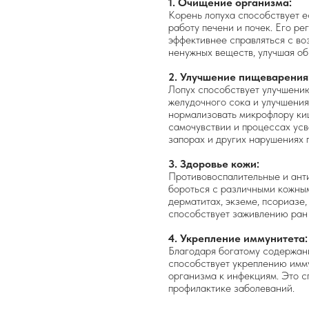
1. Очищение организма:
Корень лопуха способствует 
работу печени и почек. Его р
эффективнее справляться с во
ненужных веществ, улучшая о
2. Улучшение пищеварения
Лопух способствует улучшени
желудочного сока и улучшения
нормализовать микрофлору ки
самочувствии и процессах усв
запорах и других нарушениях 
3. Здоровье кожи:
Противовоспалительные и ант
бороться с различными кожны
дерматитах, экземе, псориазе,
способствует заживлению ран
4. Укрепление иммунитета:
Благодаря богатому содержан
способствует укреплению имм
организма к инфекциям. Это 
профилактике заболеваний.