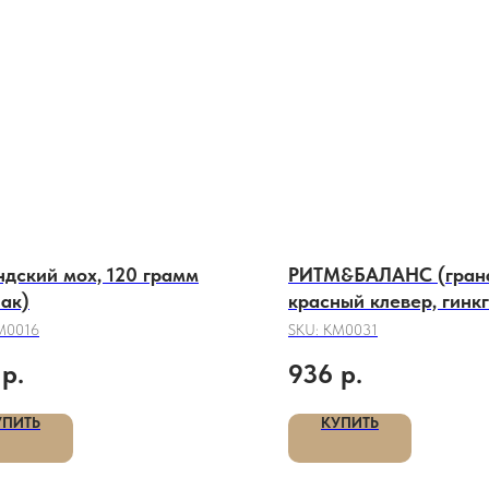
дский мох, 120 грамм
РИТМ&БАЛАНС (грана
ак)
красный клевер, гинкг
60 кап*0,5 гр.
М0016
SKU:
КМ0031
р.
936
р.
УПИТЬ
КУПИТЬ