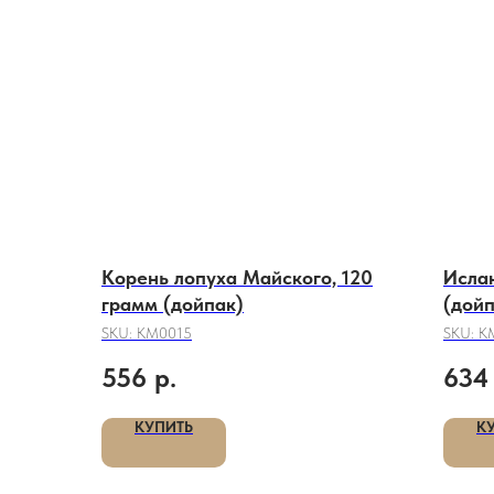
Корень лопуха Майского, 120
Ислан
грамм (дойпак)
(дойп
SKU:
КМ0015
SKU:
К
556
р.
634
КУПИТЬ
К