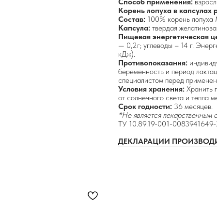
Способ применения:
взросл
Корень лопуха в капсулах 
Состав:
100% корень лопуха 
Капсула:
твердая желатинова
Пищевая энергетическая це
— 0,2г; углеводы – 14 г. Энер
кДж).
Противопоказания:
индивиду
беременность и период лактац
специалистом перед применен
Условия хранения:
Хранить 
от солнечного света и тепла м
Срок годности:
36 месяцев.
*Не является лекарственным 
ТУ 10.89.19-001-0083941649
ДЕКЛАРАЦИИ ПРОИЗВОД