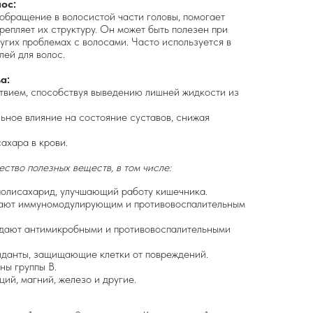
ос:
обращение в волосистой части головы, помогает
репляет их структуру. Он может быть полезен при
ругих проблемах с волосами. Часто используется в
лей для волос.
а:
вием, способствуя выведению лишней жидкости из
ьное влияние на состояние суставов, снижая
ахара в крови.
ство полезных веществ, в том числе:
олисахарид, улучшающий работу кишечника.
ют иммуномодулирующим и противовоспалительным
ают антимикробными и противовоспалительными
данты, защищающие клетки от повреждений.
ны группы В.
ций, магний, железо и другие.