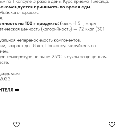
ым по 1 капсуле 3 раза в день. Курс приема 1 месяца.
рекомендуется принимать во время еды.
Майского порошок.
я.
нность на 100 г продукта:
белок -1,5 г; жиры
гетическая ценность (калорийность) — 72 ккал (301
альная непереносимость компонентов,
ии, возраст до 18 лет. Проконсультируйтесь со
ием.
при температуре не выше 25ºС в сухом защищенном
есте.
средством
-2023
ИТЕЛЯ
➡️