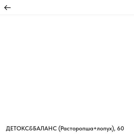
ДЕТОКС&БАЛАНС (Расторопша+лопух), 60