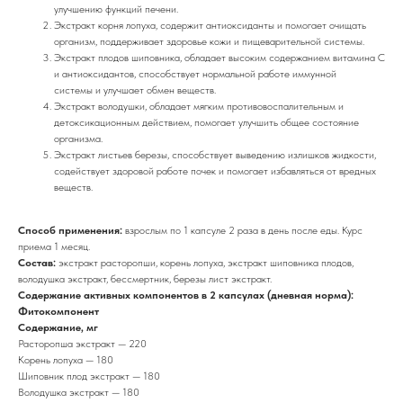
улучшению функций печени.
Экстракт корня лопуха, содержит антиоксиданты и помогает очищать
организм, поддерживает здоровье кожи и пищеварительной системы.
Экстракт плодов шиповника, обладает высоким содержанием витамина C
и антиоксидантов, способствует нормальной работе иммунной
системы и улучшает обмен веществ.
Экстракт володушки, обладает мягким противовоспалительным и
детоксикационным действием, помогает улучшить общее состояние
организма.
Экстракт листьев березы, способствует выведению излишков жидкости,
содействует здоровой работе почек и помогает избавляться от вредных
веществ.
Способ применения:
взрослым по 1 капсуле 2 раза в день после еды. Курс
приема 1 месяц.
Состав:
экстракт расторопши, корень лопуха, экстракт шиповника плодов,
володушка экстракт, бессмертник, березы лист экстракт.
Содержание активных компонентов в 2 капсулах (дневная норма):
Фитокомпонент
Содержание, мг
Расторопша экстракт — 220
Корень лопуха — 180
Шиповник плод экстракт — 180
Володушка экстракт — 180