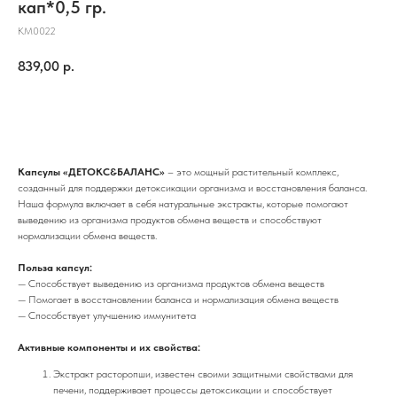
кап*0,5 гр.
КМ0022
839,00
р.
ДОБАВИТЬ В КОРЗИНУ
Капсулы «ДЕТОКС&БАЛАНС»
– это мощный растительный комплекс,
созданный для поддержки детоксикации организма и восстановления баланса.
Наша формула включает в себя натуральные экстракты, которые помогают
выведению из организма продуктов обмена веществ и способствуют
нормализации обмена веществ.
Польза капсул:
— Способствует выведению из организма продуктов обмена веществ
— Помогает в восстановлении баланса и нормализация обмена веществ
— Способствует улучшению иммунитета
Активные компоненты и их свойства:
Экстракт расторопши, известен своими защитными свойствами для
печени, поддерживает процессы детоксикации и способствует