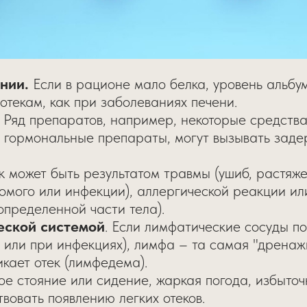
нии.
Если в рационе мало белка, уровень альбу
 отекам, как при заболеваниях печени.
Ряд препаратов, например, некоторые средства
 гормональные препараты, могут вызывать заде
 может быть результатом травмы (ушиб, растяже
омого или инфекции), аллергической реакции или
определенной части тела).
еской системой
. Если лимфатические сосуды п
 или при инфекциях), лимфа – та самая "дренаж
икает отек (лимфедема).
е стояние или сидение, жаркая погода, избыточ
твовать появлению легких отеков.