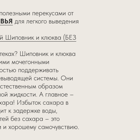
 полезными перекусами от
ВЬЯ
для легкого выведения
й Шиповник и клюква (БЕЗ
теках? Шиповник и клюква
кими мочегонными
ностью поддерживать
евыводящей системы. Они
естественным образом
ной жидкости. А главное –
хара! Избыток сахара в
ит к задержке воды,
тей без сахара – это
и и хорошему самочувствию.