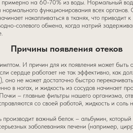
т примерно на 60-70% из воды. Нормальный вод
и нормального функционирования всех органов.
ачинает накапливаться в тканях, что приводит к
одно-солевого обмена, когда натрий задерживае
.
Причины появления отеков
симптом. И причин для их появления может быть о
Если сердце работает не так эффективно, как до
, оно не может достаточно быстро перекачивать 
енно в ногах, и жидкость из сосудов начинает про
 Почки – главные фильтры нашего организма, о
 справляются со своей работой, жидкость и соль 
ь производит важный белок – альбумин, который
серьезных заболеваниях печени (например, цирр